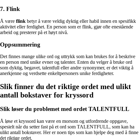
7. Flink
Å være
flink
betyr å være veldig dyktig eller habil innen en spesifikk
aktivitet eller ferdighet. En person som er flink, gjør ofte enestående
arbeid og presterer på et høyt nivå.
Oppsummering
Det finnes mange ulike ord og uttrykk som kan brukes for å beskrive
en person med unike evner og talenter. Enten du velger å bruke ord
som dyktig, begavet, talentfull eller andre synonymer, er det viktig å
anerkjenne og verdsette enkeltpersoners unike ferdigheter.
Slik finner du det riktige ordet med ulikt
antall bokstaver for kryssord
Slik løser du problemet med ordet TALENTFULL
Å løse et kryssord kan være en morsom og utfordrende oppgave,
spesielt når du setter fast på et ord som TALENTFULL, som kan ha
ulikt antall bokstaver. Her er noen tips som kan hjelpe deg med å finne
det riktige ordet.