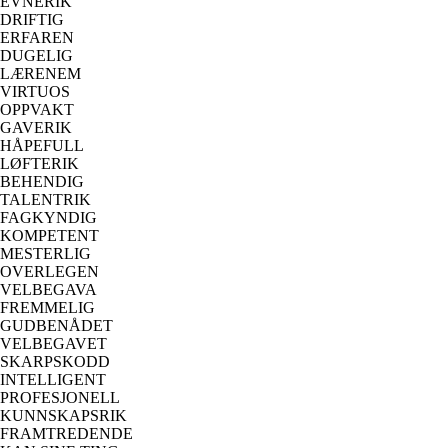
EVNERIK
DRIFTIG
ERFAREN
DUGELIG
LÆRENEM
VIRTUOS
OPPVAKT
GAVERIK
HÅPEFULL
LØFTERIK
BEHENDIG
TALENTRIK
FAGKYNDIG
KOMPETENT
MESTERLIG
OVERLEGEN
VELBEGAVA
FREMMELIG
GUDBENÅDET
VELBEGAVET
SKARPSKODD
INTELLIGENT
PROFESJONELL
KUNNSKAPSRIK
FRAMTREDENDE