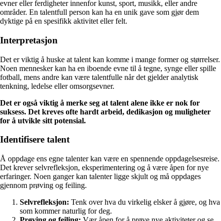
evner eller ferdigheter innenfor kunst, sport, musikk, eller andre
områder. En talentfull person kan ha en unik gave som gjør dem
dyktige på en spesifikk aktivitet eller felt.
Interpretasjon
Det er viktig å huske at talent kan komme i mange former og størrelser.
Noen mennesker kan ha en iboende evne til å tegne, synge eller spille
fotball, mens andre kan være talentfulle når det gjelder analytisk
tenkning, ledelse eller omsorgsevner.
Det er også viktig å merke seg at talent alene ikke er nok for
suksess. Det kreves ofte hardt arbeid, dedikasjon og muligheter
for å utvikle sitt potensial.
Identifisere talent
Å oppdage ens egne talenter kan være en spennende oppdagelsesreise.
Det krever selvrefleksjon, eksperimentering og å være åpen for nye
erfaringer. Noen ganger kan talenter ligge skjult og må oppdages
gjennom prøving og feiling.
Selvrefleksjon:
Tenk over hva du virkelig elsker å gjøre, og hva
som kommer naturlig for deg.
Prøving og feiling:
Vær åpen for å prøve nye aktiviteter og se