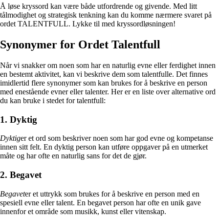
Å løse kryssord kan være både utfordrende og givende. Med litt
tålmodighet og strategisk tenkning kan du komme nærmere svaret på
ordet TALENTFULL. Lykke til med kryssordløsningen!
Synonymer for Ordet Talentfull
Når vi snakker om noen som har en naturlig evne eller ferdighet innen
en bestemt aktivitet, kan vi beskrive dem som talentfulle. Det finnes
imidlertid flere synonymer som kan brukes for å beskrive en person
med enestående evner eller talenter. Her er en liste over alternative ord
du kan bruke i stedet for talentfull:
1. Dyktig
Dyktig
er et ord som beskriver noen som har god evne og kompetanse
innen sitt felt. En dyktig person kan utføre oppgaver på en utmerket
måte og har ofte en naturlig sans for det de gjør.
2. Begavet
Begavet
er et uttrykk som brukes for å beskrive en person med en
spesiell evne eller talent. En begavet person har ofte en unik gave
innenfor et område som musikk, kunst eller vitenskap.