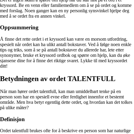
kryssord. Be en venn eller familiemedlem om å se på ordet og komme
med forslag. Noen ganger kan en ny personlig synsvinkel hjelpe deg
med å se ordet fra en annen vinkel.
Oppsummering
Å finne det rette ordet i et kryssord kan være en morsom utfordring,
spesielt når ordet kan ha ulikt antall bokstaver. Ved å følge noen enkle
tips og triks, som å se på antall bokstaver du allerede har, lete etter
synonymer, bruke et kryssord ordbok og spørre om hjelp, kan du øke
sjansene dine for å finne det riktige svaret. Lykke til med kryssordet
ditt!
Betydningen av ordet TALENTFULL
Når man hører ordet talentfull, kan man umiddelbart tenke på en
person som har en spesiell evne eller ferdighet innenfor et bestemt
område. Men hva betyr egentlig dette ordet, og hvordan kan det tolkes
på ulike måter?
Definisjon
Ordet talentfull brukes ofte for å beskrive en person som har naturlige