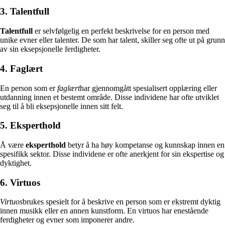
3. Talentfull
Talentfull
er selvfølgelig en perfekt beskrivelse for en person med
unike evner eller talenter. De som har talent, skiller seg ofte ut på grunn
av sin eksepsjonelle ferdigheter.
4. Faglært
En person som er
faglært
har gjennomgått spesialisert opplæring eller
utdanning innen et bestemt område. Disse individene har ofte utviklet
seg til å bli eksepsjonelle innen sitt felt.
5. Eksperthold
Å være
eksperthold
betyr å ha høy kompetanse og kunnskap innen en
spesifikk sektor. Disse individene er ofte anerkjent for sin ekspertise og
dyktighet.
6. Virtuos
Virtuos
brukes spesielt for å beskrive en person som er ekstremt dyktig
innen musikk eller en annen kunstform. En virtuos har enestående
ferdigheter og evner som imponerer andre.