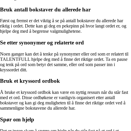
Bruk antall bokstaver du allerede har
Først og fremst er det viktig å se på antall bokstaver du allerede har
riktig i ordet. Dette kan gi deg en pekepinn på hvor langt ordet er, og
hjelpe deg med å begrense valgmulighetene.
Se etter synonymer og relaterte ord
Noen ganger kan det å tenke på synonymer eller ord som er relatert til
TALENTFULL hjelpe deg med å finne det riktige ordet. Ta en pause
og tenk på ord som betyr det samme, eller ord som passer inn i
kryssordet ditt.
Bruk et kryssord ordbok
Å bruke et kryssord ordbok kan være en nyttig ressurs når du står fast
med et ord. Disse ordbøkene er vanligvis organisert etter antall
bokstaver og kan gi deg muligheten til å finne det riktige ordet ved å
sammenligne bokstavene du allerede har.
Spør om hjelp
Det er ingen skam å spørre om hjelp når du står fast på et ord i et