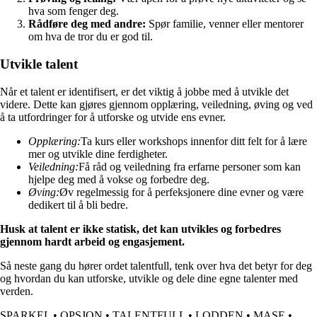
hva som fenger deg.
Rådføre deg med andre:
Spør familie, venner eller mentorer
om hva de tror du er god til.
Utvikle talent
Når et talent er identifisert, er det viktig å jobbe med å utvikle det
videre. Dette kan gjøres gjennom opplæring, veiledning, øving og ved
å ta utfordringer for å utforske og utvide ens evner.
Opplæring:
Ta kurs eller workshops innenfor ditt felt for å lære
mer og utvikle dine ferdigheter.
Veiledning:
Få råd og veiledning fra erfarne personer som kan
hjelpe deg med å vokse og forbedre deg.
Øving:
Øv regelmessig for å perfeksjonere dine evner og være
dedikert til å bli bedre.
Husk at talent er ikke statisk, det kan utvikles og forbedres
gjennom hardt arbeid og engasjement.
Så neste gang du hører ordet talentfull, tenk over hva det betyr for deg
og hvordan du kan utforske, utvikle og dele dine egne talenter med
verden.
SPARKEL
•
OPSJON
•
TALENTFULL
•
LODDEN
•
MASE
•