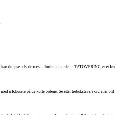
r
r
egi kan du løse selv de mest utfordrende ordene. TATOVERING er et len
 å fokusere på de korte ordene. Se etter trebokstavers ord eller ord du