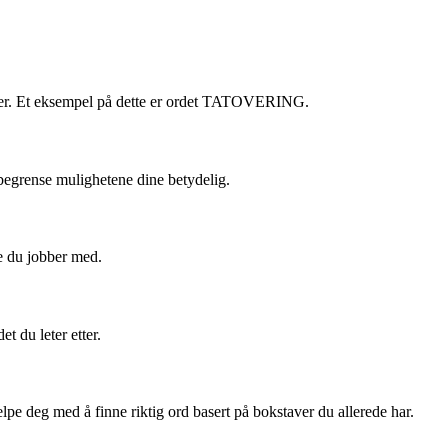
taver. Et eksempel på dette er ordet TATOVERING.
n begrense mulighetene dine betydelig.
ke du jobber med.
 du leter etter.
jelpe deg med å finne riktig ord basert på bokstaver du allerede har.