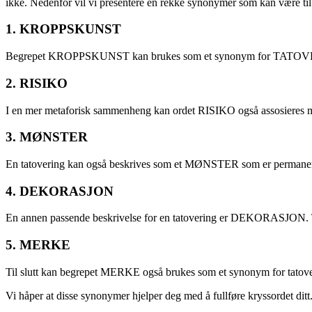
ikke. Nedenfor vil vi presentere en rekke synonymer som kan være til 
1. KROPPSKUNST
Begrepet KROPPSKUNST kan brukes som et synonym for TATOVERING. 
2. RISIKO
I en mer metaforisk sammenheng kan ordet RISIKO også assosieres med t
3. MØNSTER
En tatovering kan også beskrives som et MØNSTER som er permanent in
4. DEKORASJON
En annen passende beskrivelse for en tatovering er DEKORASJON. Tato
5. MERKE
Til slutt kan begrepet MERKE også brukes som et synonym for tatove
Vi håper at disse synonymer hjelper deg med å fullføre kryssordet ditt