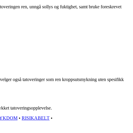
e tatoveringen ren, unngå sollys og fuktighet, samt bruke foreskrevet
en velger også tatoveringer som ren kroppsutsmykning uten spesifikk
lykket tatoveringsopplevelse.
SYKDOM
•
RISIKABELT
•