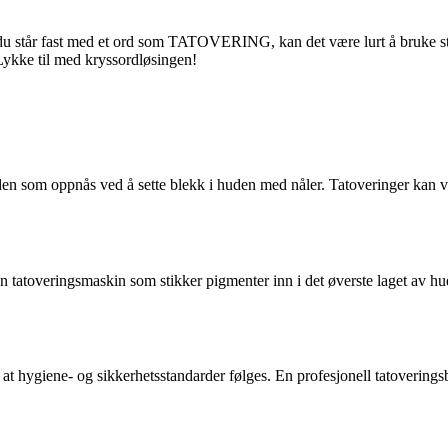
u står fast med et ord som TATOVERING, kan det være lurt å bruke str
 Lykke til med kryssordløsingen!
n som oppnås ved å sette blekk i huden med nåler. Tatoveringer kan varie
 en tatoveringsmaskin som stikker pigmenter inn i det øverste laget av h
re at hygiene- og sikkerhetsstandarder følges. En profesjonell tatoveringsb