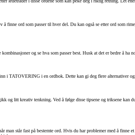
er ledetråder i disse ordene som kan peke deg i riktig retning. Let 
ne ord som passer til hver del. Du kan også se etter ord som rimer el
like kombinasjoner og se hva som passer best. Husk at det er bedre å ha 
r inn i TATOVERING i en ordbok. Dette kan gi deg flere alternativer og b
g litt kreativ tenkning. Ved å følge disse tipsene og triksene kan du
når man står fast på bestemte ord. Hvis du har problemer med å finne 