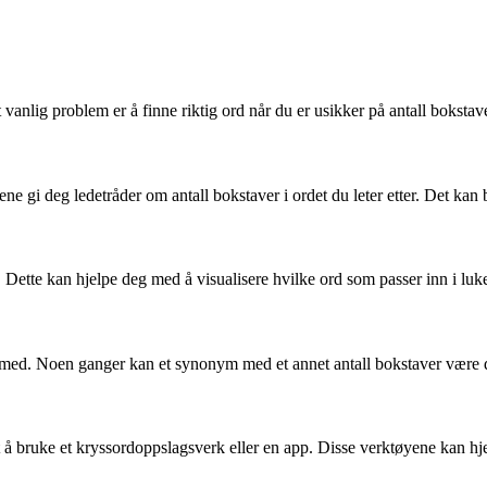
vanlig problem er å finne riktig ord når du er usikker på antall boks
ene gi deg ledetråder om antall bokstaver i ordet du leter etter. Det ka
 Dette kan hjelpe deg med å visualisere hvilke ord som passer inn i lu
 med. Noen ganger kan et synonym med et annet antall bokstaver være det
lurt å bruke et kryssordoppslagsverk eller en app. Disse verktøyene kan h