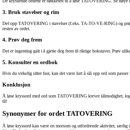
De kryssende ordene er nøkkelen til å løse TATOVERING. Se nøye ett
3. Bruk stavelser og rim
Del opp TATOVERING i stavelser (f.eks. TA-TO-VE-RING) og prøv å fin
resten av ordet.
4. Prøv deg frem
Det er ingenting galt i å gjette deg frem til riktige bokstaver. Prøv u
5. Konsulter en ordbok
Hvis du virkelig sitter fast, kan det være lurt å slå opp ord som passe
Konklusjon
Å løse kryssord med ord som TATOVERING krever tålmodighet, logikk o
til!
Synonymer for ordet TATOVERING
Å løse kryssord kan være en morsom og utfordrende aktivitet, særlig 