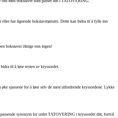
etter ord med bokstaver som passer inn i TATOVERING.
ler har lignende bokstavmønstre. Dette kan bidra til å fylle inn
noen bokstaver riktige enn ingen!
idra til å løse resten av kryssordet.
 øke sjansene for å løse selv de mest utfordrende kryssordene. Lykke
et passende synonym for ordet TATOVERING i kryssordet ditt, fortvil