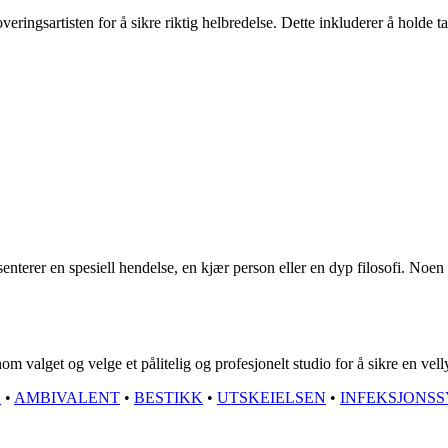
atoveringsartisten for å sikre riktig helbredelse. Dette inkluderer å hold
senterer en spesiell hendelse, en kjær person eller en dyp filosofi. No
nom valget og velge et pålitelig og profesjonelt studio for å sikre en vel
E
•
AMBIVALENT
•
BESTIKK
•
UTSKEIELSEN
•
INFEKSJONS