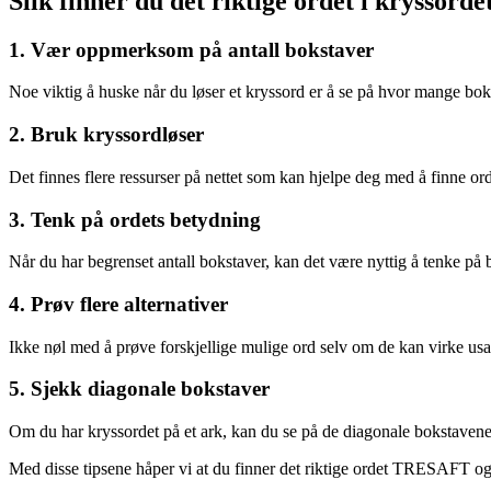
Slik finner du det riktige ordet i kryssordet
1. Vær oppmerksom på antall bokstaver
Noe viktig å huske når du løser et kryssord er å se på hvor mange bok
2. Bruk kryssordløser
Det finnes flere ressurser på nettet som kan hjelpe deg med å finne ordet
3. Tenk på ordets betydning
Når du har begrenset antall bokstaver, kan det være nyttig å tenke p
4. Prøv flere alternativer
Ikke nøl med å prøve forskjellige mulige ord selv om de kan virke us
5. Sjekk diagonale bokstaver
Om du har kryssordet på et ark, kan du se på de diagonale bokstavene s
Med disse tipsene håper vi at du finner det riktige ordet TRESAFT og 