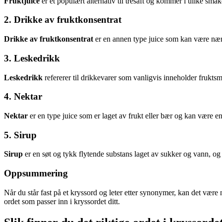
Fruktjuice
er et populært alternativ til tresaft og kommer i ulike sma
2. Drikke av fruktkonsentrat
Drikke av fruktkonsentrat
er en annen type juice som kan være nært 
3. Leskedrikk
Leskedrikk
refererer til drikkevarer som vanligvis inneholder fruktsmak
4. Nektar
Nektar
er en type juice som er laget av frukt eller bær og kan være en 
5. Sirup
Sirup
er en søt og tykk flytende substans laget av sukker og vann, og
Oppsummering
Når du står fast på et kryssord og leter etter synonymer, kan det være 
ordet som passer inn i kryssordet ditt.