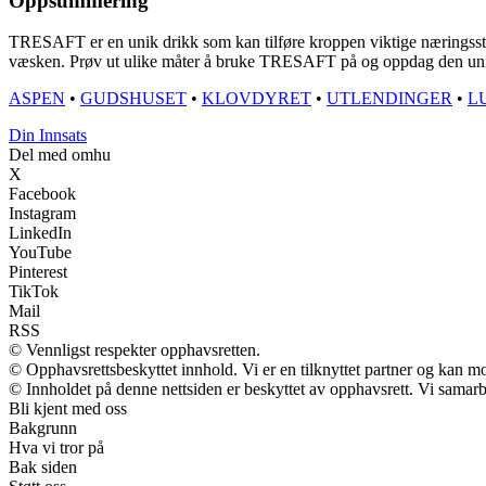
Oppsummering
TRESAFT er en unik drikk som kan tilføre kroppen viktige næringssto
væsken. Prøv ut ulike måter å bruke TRESAFT på og oppdag den unik
ASPEN
•
GUDSHUSET
•
KLOVDYRET
•
UTLENDINGER
•
L
Din Innsats
Del med omhu
X
Facebook
Instagram
LinkedIn
YouTube
Pinterest
TikTok
Mail
RSS
© Vennligst respekter opphavsretten.
© Opphavsrettsbeskyttet innhold. Vi er en tilknyttet partner og kan mott
© Innholdet på denne nettsiden er beskyttet av opphavsrett. Vi samarb
Bli kjent med oss
Bakgrunn
Hva vi tror på
Bak siden