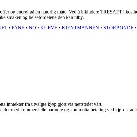
ffer og energi på en naturlig måte. Ved å inkludere TRESAFT i kosthol
e smaken og helsefordelene den kan tilby.
UFT
•
FANE
•
NO
•
KURVE
•
KJENTMANNEN
•
STORBONDE
•
a inntekter fra utvalgte kjøp gjort via nettstedet vårt.
eider med kommersielle partnere og kan motta betaling ved kjøp. Uautor