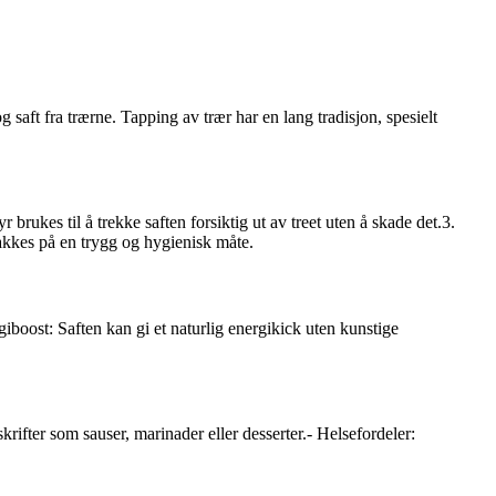
ft fra trærne. Tapping av trær har en lang tradisjon, spesielt
brukes til å trekke saften forsiktig ut av treet uten å skade det.3.
akkes på en trygg og hygienisk måte.
iboost: Saften kan gi et naturlig energikick uten kunstige
ter som sauser, marinader eller desserter.- Helsefordeler: