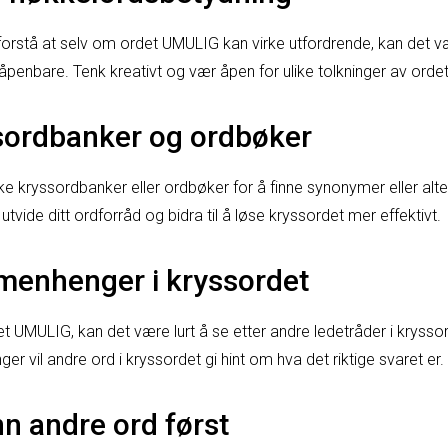
å forstå at selv om ordet UMULIG kan virke utfordrende, kan det v
penbare. Tenk kreativt og vær åpen for ulike tolkninger av ordet
sordbanker og ordbøker
ruke kryssordbanker eller ordbøker for å finne synonymer eller alt
tvide ditt ordforråd og bidra til å løse kryssordet mer effektivt.
menhenger i kryssordet
t UMULIG, kan det være lurt å se etter andre ledetråder i kryss
ger vil andre ord i kryssordet gi hint om hva det riktige svaret er.
inn andre ord først