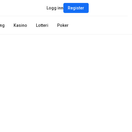
Logg inn
Register
ing
Kasino
Lotteri
Poker