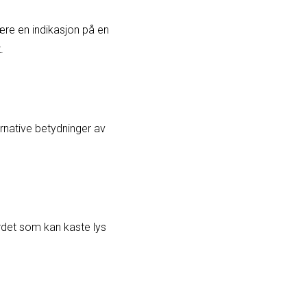
ære en indikasjon på en
.
ernative betydninger av
ordet som kan kaste lys