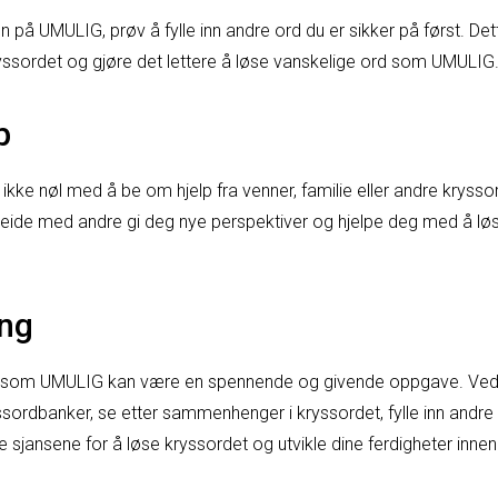
n på UMULIG, prøv å fylle inn andre ord du er sikker på først. Det
ryssordet og gjøre det lettere å løse vanskelige ord som UMULIG
p
st, ikke nøl med å be om hjelp fra venner, familie eller andre kryss
eide med andre gi deg nye perspektiver og hjelpe deg med å lø
.
ng
 som UMULIG kan være en spennende og givende oppgave. Ved 
ssordbanker, se etter sammenhenger i kryssordet, fylle inn andre
 sjansene for å løse kryssordet og utvikle dine ferdigheter innen