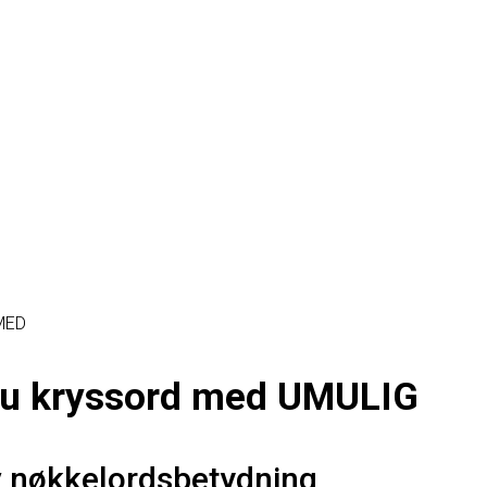
MED
 du kryssord med UMULIG
v nøkkelordsbetydning