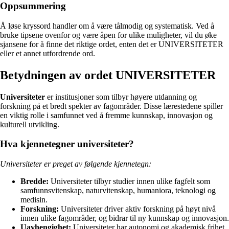
Oppsummering
Å løse kryssord handler om å være tålmodig og systematisk. Ved å
bruke tipsene ovenfor og være åpen for ulike muligheter, vil du øke
sjansene for å finne det riktige ordet, enten det er UNIVERSITETER
eller et annet utfordrende ord.
Betydningen av ordet UNIVERSITETER
Universiteter
er institusjoner som tilbyr høyere utdanning og
forskning på et bredt spekter av fagområder. Disse lærestedene spiller
en viktig rolle i samfunnet ved å fremme kunnskap, innovasjon og
kulturell utvikling.
Hva kjennetegner universiteter?
Universiteter er preget av følgende kjennetegn:
Bredde:
Universiteter tilbyr studier innen ulike fagfelt som
samfunnsvitenskap, naturvitenskap, humaniora, teknologi og
medisin.
Forskning:
Universiteter driver aktiv forskning på høyt nivå
innen ulike fagområder, og bidrar til ny kunnskap og innovasjon.
Uavhengighet:
Universiteter har autonomi og akademisk frihet