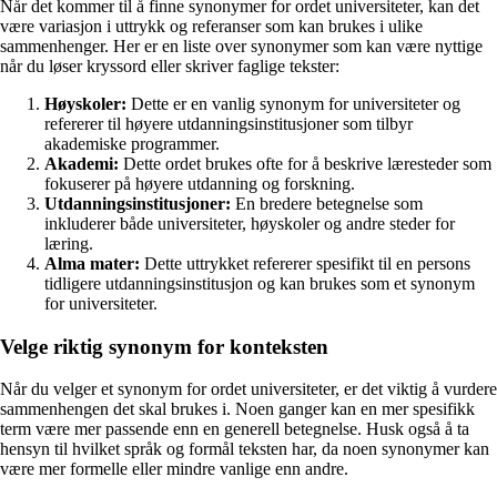
Når det kommer til å finne synonymer for ordet universiteter, kan det
være variasjon i uttrykk og referanser som kan brukes i ulike
sammenhenger. Her er en liste over synonymer som kan være nyttige
når du løser kryssord eller skriver faglige tekster:
Høyskoler:
Dette er en vanlig synonym for universiteter og
refererer til høyere utdanningsinstitusjoner som tilbyr
akademiske programmer.
Akademi:
Dette ordet brukes ofte for å beskrive læresteder som
fokuserer på høyere utdanning og forskning.
Utdanningsinstitusjoner:
En bredere betegnelse som
inkluderer både universiteter, høyskoler og andre steder for
læring.
Alma mater:
Dette uttrykket refererer spesifikt til en persons
tidligere utdanningsinstitusjon og kan brukes som et synonym
for universiteter.
Velge riktig synonym for konteksten
Når du velger et synonym for ordet universiteter, er det viktig å vurdere
sammenhengen det skal brukes i. Noen ganger kan en mer spesifikk
term være mer passende enn en generell betegnelse. Husk også å ta
hensyn til hvilket språk og formål teksten har, da noen synonymer kan
være mer formelle eller mindre vanlige enn andre.