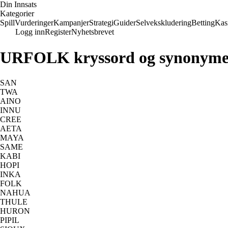
Din Innsats
Kategorier
Spill
Vurderinger
Kampanjer
Strategi
Guider
Selvekskludering
Betting
Kas
Logg inn
Register
Nyhetsbrevet
URFOLK kryssord og synonyme
SAN
TWA
AINO
INNU
CREE
AETA
MAYA
SAME
KABI
HOPI
INKA
FOLK
NAHUA
THULE
HURON
PIPIL