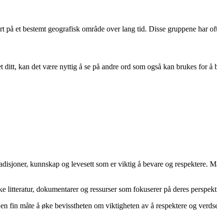
rt på et bestemt geografisk område over lang tid. Disse gruppene har oft
et ditt, kan det være nyttig å se på andre ord som også kan brukes for 
radisjoner, kunnskap og levesett som er viktig å bevare og respektere. M
ke litteratur, dokumentarer og ressurser som fokuserer på deres perspekt
 en fin måte å øke bevisstheten om viktigheten av å respektere og verd