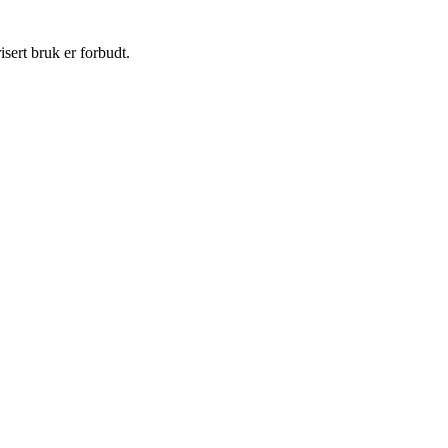
sert bruk er forbudt.