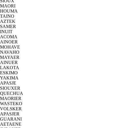
SIOUX
MAORI
HOUMA
TAINO
AZTEK
SAMER
INUIT
ACOMA
AINOER
MOHAVE
NAVAHO
MAYAER
AINUER
LAKOTA
ESKIMO
YAKIMA
APASJE
SIOUXER
QUECHUA
MAORIER
WASTEKO
VOLSKER
APASJER
GUARANI
AETAENE