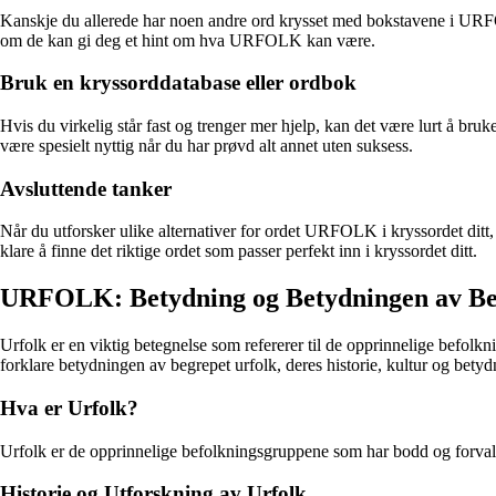
Kanskje du allerede har noen andre ord krysset med bokstavene i URFO
om de kan gi deg et hint om hva URFOLK kan være.
Bruk en kryssorddatabase eller ordbok
Hvis du virkelig står fast og trenger mer hjelp, kan det være lurt å bru
være spesielt nyttig når du har prøvd alt annet uten suksess.
Avsluttende tanker
Når du utforsker ulike alternativer for ordet URFOLK i kryssordet ditt,
klare å finne det riktige ordet som passer perfekt inn i kryssordet ditt.
URFOLK: Betydning og Betydningen av Be
Urfolk er en viktig betegnelse som refererer til de opprinnelige befolk
forklare betydningen av begrepet urfolk, deres historie, kultur og betydn
Hva er Urfolk?
Urfolk er de opprinnelige befolkningsgruppene som har bodd og forvaltet
Historie og Utforskning av Urfolk