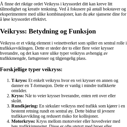
Å finne det riktige ordet Veikryss i kryssordet ditt kan kreve litt
tålmodighet og kreativ tenkning. Ved å fokusere på antall bokstaver og
eksperimentere med ulike kombinasjoner, kan du øke sjansene dine for
å løse kryssordet effektivt.
Veikryss: Betydning og Funksjon
Veikryss er et viktig element i veinettverket som spiller en sentral rolle i
trafikkavviklingen. Dette er steder der to eller flere veier krysser
hverandre, og det kan være ulike typer veikryss avhengig av
trafikkmengde, fartsgrenser og tilgjengelig plass.
Forskjellige typer veikryss:
T-kryss:
Et enkelt veikryss hvor en vei krysser en annen og
danner en T-formasjon. Dette er vanlig i mindre trafikkerte
områder.
Kryss:
Når to veier krysser hverandre, enten rett over eller
skrått.
Rundkjøring:
En sirkulær veikryss med trafikk som kjører i en
bestemt retning rundt en sentral øy. Dette bidrar til jevnere
trafikkavvikling og redusert risiko for kollisjoner.
Motorkryss:
Kryss mellom motorveier eller hovedveier med
høy trafikkintensitet. Disse er ofte utstyrt med broer eller