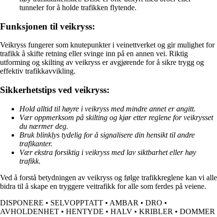
tunneler for å holde trafikken flytende.
Funksjonen til veikryss:
Veikryss fungerer som knutepunkter i veinettverket og gir mulighet for
trafikk å skifte retning eller svinge inn på en annen vei. Riktig
utforming og skilting av veikryss er avgjørende for å sikre trygg og
effektiv trafikkavvikling.
Sikkerhetstips ved veikryss:
Hold alltid til høyre i veikryss med mindre annet er angitt.
Vær oppmerksom på skilting og kjør etter reglene for veikrysset
du nærmer deg.
Bruk blinklys tydelig for å signalisere din hensikt til andre
trafikanter.
Vær ekstra forsiktig i veikryss med lav siktbarhet eller høy
trafikk.
Ved å forstå betydningen av veikryss og følge trafikkreglene kan vi alle
bidra til å skape en tryggere veitrafikk for alle som ferdes på veiene.
DISPONERE
•
SELVOPPTATT
•
AMBAR
•
DRO
•
AVHOLDENHET
•
HENTYDE
•
HALV
•
KRIBLER
•
DOMMER