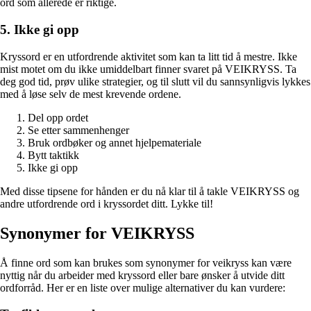
ord som allerede er riktige.
5. Ikke gi opp
Kryssord er en utfordrende aktivitet som kan ta litt tid å mestre. Ikke
mist motet om du ikke umiddelbart finner svaret på VEIKRYSS. Ta
deg god tid, prøv ulike strategier, og til slutt vil du sannsynligvis lykkes
med å løse selv de mest krevende ordene.
Del opp ordet
Se etter sammenhenger
Bruk ordbøker og annet hjelpemateriale
Bytt taktikk
Ikke gi opp
Med disse tipsene for hånden er du nå klar til å takle VEIKRYSS og
andre utfordrende ord i kryssordet ditt. Lykke til!
Synonymer for VEIKRYSS
Å finne ord som kan brukes som synonymer for veikryss kan være
nyttig når du arbeider med kryssord eller bare ønsker å utvide ditt
ordforråd. Her er en liste over mulige alternativer du kan vurdere: