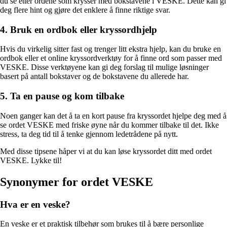
du se etter ordene som krysser med bokstavene i VESKE. Dette kan gi
deg flere hint og gjøre det enklere å finne riktige svar.
4. Bruk en ordbok eller kryssordhjelp
Hvis du virkelig sitter fast og trenger litt ekstra hjelp, kan du bruke en
ordbok eller et online kryssordverktøy for å finne ord som passer med
VESKE. Disse verktøyene kan gi deg forslag til mulige løsninger
basert på antall bokstaver og de bokstavene du allerede har.
5. Ta en pause og kom tilbake
Noen ganger kan det å ta en kort pause fra kryssordet hjelpe deg med å
se ordet VESKE med friske øyne når du kommer tilbake til det. Ikke
stress, ta deg tid til å tenke gjennom ledetrådene på nytt.
Med disse tipsene håper vi at du kan løse kryssordet ditt med ordet
VESKE. Lykke til!
Synonymer for ordet VESKE
Hva er en veske?
En veske er et praktisk tilbehør som brukes til å bære personlige