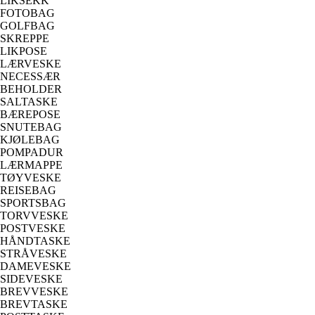
LIKSEKK
FOTOBAG
GOLFBAG
SKREPPE
LIKPOSE
LÆRVESKE
NECESSÆR
BEHOLDER
SALTASKE
BÆREPOSE
SNUTEBAG
KJØLEBAG
POMPADUR
LÆRMAPPE
TØYVESKE
REISEBAG
SPORTSBAG
TORVVESKE
POSTVESKE
HÅNDTASKE
STRÅVESKE
DAMEVESKE
SIDEVESKE
BREVVESKE
BREVTASKE