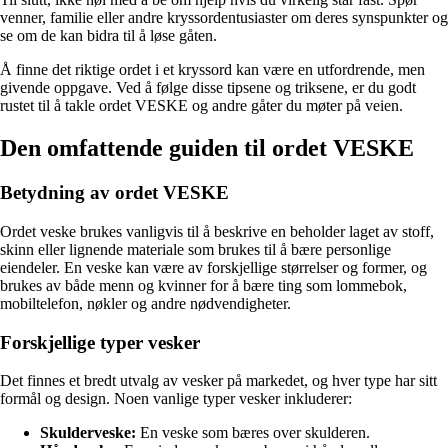
venner, familie eller andre kryssordentusiaster om deres synspunkter og
se om de kan bidra til å løse gåten.
Å finne det riktige ordet i et kryssord kan være en utfordrende, men
givende oppgave. Ved å følge disse tipsene og triksene, er du godt
rustet til å takle ordet VESKE og andre gåter du møter på veien.
Den omfattende guiden til ordet VESKE
Betydning av ordet VESKE
Ordet veske brukes vanligvis til å beskrive en beholder laget av stoff,
skinn eller lignende materiale som brukes til å bære personlige
eiendeler. En veske kan være av forskjellige størrelser og former, og
brukes av både menn og kvinner for å bære ting som lommebok,
mobiltelefon, nøkler og andre nødvendigheter.
Forskjellige typer vesker
Det finnes et bredt utvalg av vesker på markedet, og hver type har sitt
formål og design. Noen vanlige typer vesker inkluderer:
Skulderveske:
En veske som bæres over skulderen.