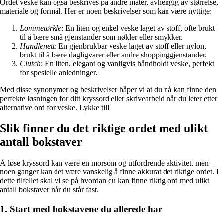
Ordet veske kan også beskrives på andre måter, avhengig av størrelse,
materiale og formål. Her er noen beskrivelser som kan være nyttige:
Lommetørkle
: En liten og enkel veske laget av stoff, ofte brukt
til å bære små gjenstander som nøkler eller smykker.
Handlenett
: En gjenbrukbar veske laget av stoff eller nylon,
brukt til å bære dagligvarer eller andre shoppinggjenstander.
Clutch
: En liten, elegant og vanligvis håndholdt veske, perfekt
for spesielle anledninger.
Med disse synonymer og beskrivelser håper vi at du nå kan finne den
perfekte løsningen for ditt kryssord eller skrivearbeid når du leter etter
alternative ord for veske. Lykke til!
Slik finner du det riktige ordet med ulikt
antall bokstaver
Å løse kryssord kan være en morsom og utfordrende aktivitet, men
noen ganger kan det være vanskelig å finne akkurat det riktige ordet. I
dette tilfellet skal vi se på hvordan du kan finne riktig ord med ulikt
antall bokstaver når du står fast.
1. Start med bokstavene du allerede har