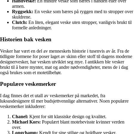
Håndveske:
En mindre veske som bæres i hånden eller over
armen.
Ryggsekk:
En veske som bæres på ryggen med to stropper over
skuldrene.
Clutch:
En liten, elegant veske uten stropper, vanligvis brukt til
formelle anledninger.
Historien bak vesken
Vesker har vært en del av menneskets historie i tusenvis av år. Fra de
tidligste formene for poser laget av skinn eller stoff til dagens moderne
designervesker, har vesken utviklet seg mye. I antikken ble vesker
brukt til å bære mynter, mat og andre nødvendigheter, mens de i dag
også brukes som et motetilbehør.
Populære veskemerker
I dag finnes det et utall av veskemerker på markedet, fra
luksusdesignere til mer budsjettvennlige alternativer. Noen populære
veskemerker inkluderer:
Chanel:
Kjent for sitt klassiske design og kvalitet.
Michael Kors:
Populært blant motebevisste kvinner verden
over.
Longchamp:
Kendt for sine stilige og holdbare vesker.