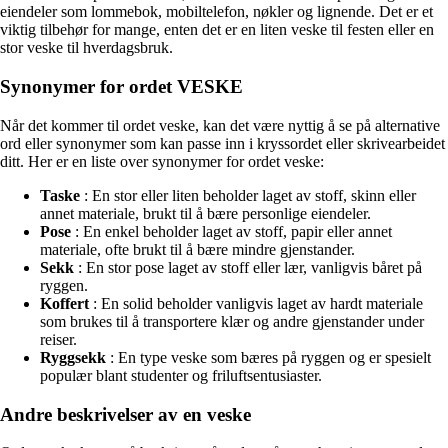
eiendeler som lommebok, mobiltelefon, nøkler og lignende. Det er et
viktig tilbehør for mange, enten det er en liten veske til festen eller en
stor veske til hverdagsbruk.
Synonymer for ordet VESKE
Når det kommer til ordet veske, kan det være nyttig å se på alternative
ord eller synonymer som kan passe inn i kryssordet eller skrivearbeidet
ditt. Her er en liste over synonymer for ordet veske:
Taske
: En stor eller liten beholder laget av stoff, skinn eller
annet materiale, brukt til å bære personlige eiendeler.
Pose
: En enkel beholder laget av stoff, papir eller annet
materiale, ofte brukt til å bære mindre gjenstander.
Sekk
: En stor pose laget av stoff eller lær, vanligvis båret på
ryggen.
Koffert
: En solid beholder vanligvis laget av hardt materiale
som brukes til å transportere klær og andre gjenstander under
reiser.
Ryggsekk
: En type veske som bæres på ryggen og er spesielt
populær blant studenter og friluftsentusiaster.
Andre beskrivelser av en veske