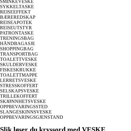
SMINKEVESKE
SYKKELTASKE
REISEEFFEKT
BÆREREDSKAP
REISEAPOTEK
REISEUTSTYR
PATRONTASKE
TRENINGSBAG
HÅNDBAGASJE
SHOPPINGBAG
TRANSPORTBAG
TOALETTVESKE
SKULDERVESKE
FISKESKRUKKE
TOALETTMAPPE
LERRETSVESKE
STRESSKOFFERT
SELSKAPSVESKE
TRILLEKOFFERT
SKJØNNHETSVESKE
OPPBEVARINGSSTED
SLANGESKINNSVESKE
OPPBEVARINGSGJENSTAND
Slik løser du kryssord med VESKE