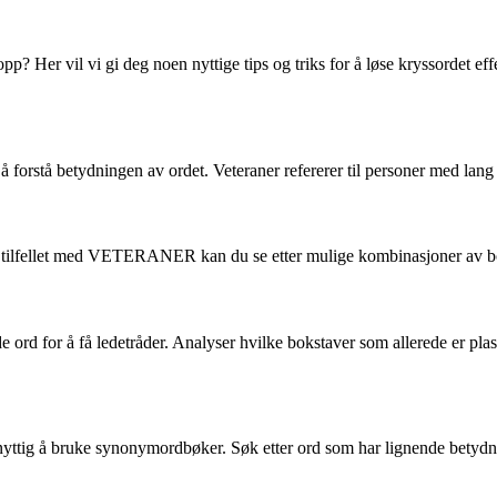
r vil vi gi deg noen nyttige tips og triks for å løse kryssordet effekt
rstå betydningen av ordet. Veteraner refererer til personer med lang erf
er. I tilfellet med VETERANER kan du se etter mulige kombinasjoner av b
rd for å få ledetråder. Analyser hvilke bokstaver som allerede er plas
ttig å bruke synonymordbøker. Søk etter ord som har lignende betydnin