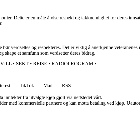
nier. Dette er en måte å vise respekt og takknemlighet for deres innsats
r.
 bør verdsettes og respekteres. Det er viktig å anerkjenne veteranenes i
 og skape et samfunn som verdsetter deres bidrag.
•
VILL
•
SEKT
•
REISE
•
RADIOPROGRAM
•
terest
TikTok
Mail
RSS
 inntekter fra utvalgte kjøp gjort via nettstedet vårt.
ider med kommersielle partnere og kan motta betaling ved kjøp. Uautori