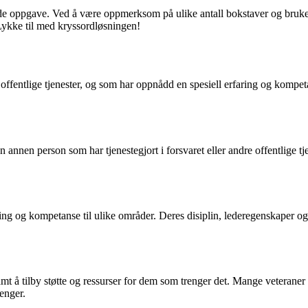
ende oppgave. Ved å være oppmerksom på ulike antall bokstaver og bruk
Lykke til med kryssordløsningen!
 offentlige tjenester, og som har oppnådd en spesiell erfaring og kompet
 annen person som har tjenestegjort i forsvaret eller andre offentlige tje
ring og kompetanse til ulike områder. Deres disiplin, lederegenskaper og e
mt å tilby støtte og ressurser for dem som trenger det. Mange veteraner s
renger.