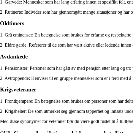
1. Garvede: Mennesker som har lang erfaring innen et spesifikt felt, ente
2. Rutinerte: Individer som har gjennomgått mange situasjoner og har o
Oldtimers
1. Grå eminenser: En betegnelse som brukes for erfarne og respektert
2. Eldre garde: Refererer til de som har vært aktive eller ledende innen 
Avdankede
1. Pensionister: Personer som har gått av med pensjon etter lang og tro tj
2. Avtroppende: Henviser til en gruppe mennesker som er i ferd med å forla
Krigsveteraner
1. Frontkjempere: En betegnelse som brukes om personer som har deltatt
2. Krigshelter: De som utmerket seg gjennom tapperhet og innsats unde
Med disse synonymer for veteraner bør du være godt rustet til å fullfør