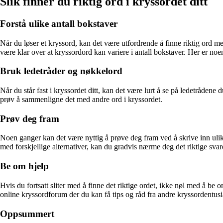
Slik finner du riktig ord i kryssordet ditt
Forstå ulike antall bokstaver
Når du løser et kryssord, kan det være utfordrende å finne riktig ord 
være klar over at kryssordord kan variere i antall bokstaver. Her er noe
Bruk ledetråder og nøkkelord
Når du står fast i kryssordet ditt, kan det være lurt å se på ledetråden
prøv å sammenligne det med andre ord i kryssordet.
Prøv deg fram
Noen ganger kan det være nyttig å prøve deg fram ved å skrive inn ulike
med forskjellige alternativer, kan du gradvis nærme deg det riktige svar
Be om hjelp
Hvis du fortsatt sliter med å finne det riktige ordet, ikke nøl med å be 
online kryssordforum der du kan få tips og råd fra andre kryssordentusia
Oppsummert