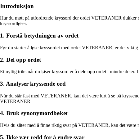
Introduksjon
Har du møtt på utfordrende kryssord der ordet VETERANER dukker opp? He
kryssordløser.
1. Forstå betydningen av ordet
Før du starter å løse kryssordet med ordet VETERANER, er det viktig å fo
2. Del opp ordet
Et nyttig triks når du løser kryssord er å dele opp ordet i mindre del
3. Analyser kryssende ord
Når du står fast med VETERANER, kan det være lurt å se på kryssende o
VETERANER.
4. Bruk synonymordbøker
Hvis du sliter med å finne riktig svar på VETERANER, kan det være ny
5. Ikke vær redd for å endre svar