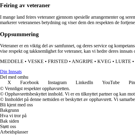
Feiring av veteraner
I mange land feires veteraner gjennom spesielle arrangementer og seremo
markerer veteranenes betydning og viser dem den respekten de fortjene
Oppsummering
Veteraner er en viktig del av samfunnet, og deres service og kompetanse
vise respekt og takknemlighet for veteraner, kan vi hedre deres innsats
MEDDELE
•
VESKE
•
FRISTED
•
ANGRIPE
•
KVEG
•
LURTE
Din Innsats
Del med omhu
X
Facebook
Instagram
LinkedIn
YouTube
Pin
© Vennligst respekter opphavsretten.
© Opphavsrettsbeskyttet innhold. Vi er en tilknyttet partner og kan motta
© Innholdet på denne nettsiden er beskyttet av opphavsrett. Vi samarbe
Bli kjent med oss
Bakgrunn
Hva vi tror på
Bak siden
Støtt oss
Arbeidsplasser