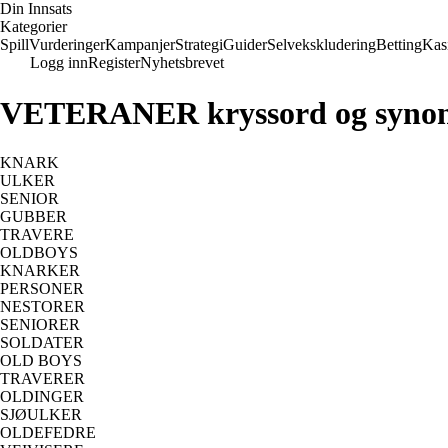
Din Innsats
Kategorier
Spill
Vurderinger
Kampanjer
Strategi
Guider
Selvekskludering
Betting
Kas
Logg inn
Register
Nyhetsbrevet
VETERANER kryssord og syno
KNARK
ULKER
SENIOR
GUBBER
TRAVERE
OLDBOYS
KNARKER
PERSONER
NESTORER
SENIORER
SOLDATER
OLD BOYS
TRAVERER
OLDINGER
SJØULKER
OLDEFEDRE