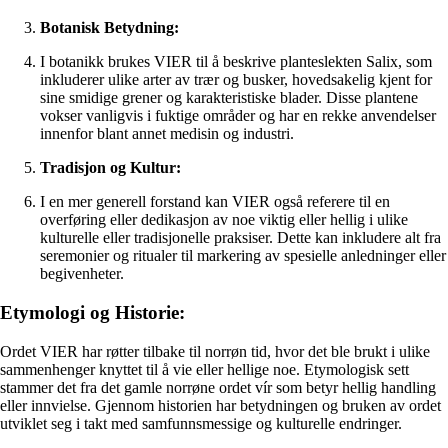
Botanisk Betydning:
I botanikk brukes VIER til å beskrive planteslekten Salix, som
inkluderer ulike arter av trær og busker, hovedsakelig kjent for
sine smidige grener og karakteristiske blader. Disse plantene
vokser vanligvis i fuktige områder og har en rekke anvendelser
innenfor blant annet medisin og industri.
Tradisjon og Kultur:
I en mer generell forstand kan VIER også referere til en
overføring eller dedikasjon av noe viktig eller hellig i ulike
kulturelle eller tradisjonelle praksiser. Dette kan inkludere alt fra
seremonier og ritualer til markering av spesielle anledninger eller
begivenheter.
Etymologi og Historie:
Ordet VIER har røtter tilbake til norrøn tid, hvor det ble brukt i ulike
sammenhenger knyttet til å vie eller hellige noe. Etymologisk sett
stammer det fra det gamle norrøne ordet vír som betyr hellig handling
eller innvielse. Gjennom historien har betydningen og bruken av ordet
utviklet seg i takt med samfunnsmessige og kulturelle endringer.