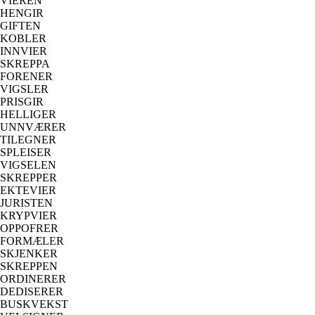
VIEREN
HENGIR
GIFTEN
KOBLER
INNVIER
SKREPPA
FORENER
VIGSLER
PRISGIR
HELLIGER
UNNVÆRER
TILEGNER
SPLEISER
VIGSELEN
SKREPPER
EKTEVIER
JURISTEN
KRYPVIER
OPPOFRER
FORMÆLER
SKJENKER
SKREPPEN
ORDINERER
DEDISERER
BUSKVEKST