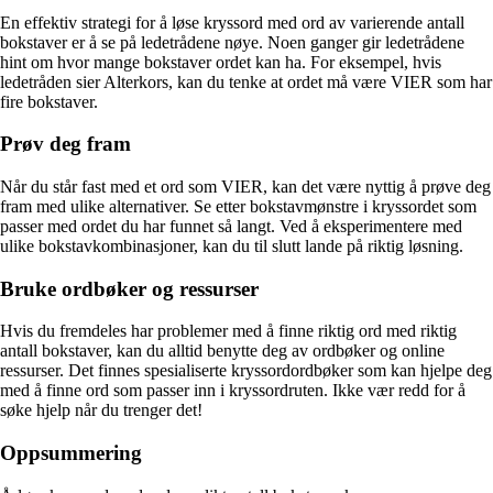
En effektiv strategi for å løse kryssord med ord av varierende antall
bokstaver er å se på ledetrådene nøye. Noen ganger gir ledetrådene
hint om hvor mange bokstaver ordet kan ha. For eksempel, hvis
ledetråden sier Alterkors, kan du tenke at ordet må være VIER som har
fire bokstaver.
Prøv deg fram
Når du står fast med et ord som VIER, kan det være nyttig å prøve deg
fram med ulike alternativer. Se etter bokstavmønstre i kryssordet som
passer med ordet du har funnet så langt. Ved å eksperimentere med
ulike bokstavkombinasjoner, kan du til slutt lande på riktig løsning.
Bruke ordbøker og ressurser
Hvis du fremdeles har problemer med å finne riktig ord med riktig
antall bokstaver, kan du alltid benytte deg av ordbøker og online
ressurser. Det finnes spesialiserte kryssordordbøker som kan hjelpe deg
med å finne ord som passer inn i kryssordruten. Ikke vær redd for å
søke hjelp når du trenger det!
Oppsummering