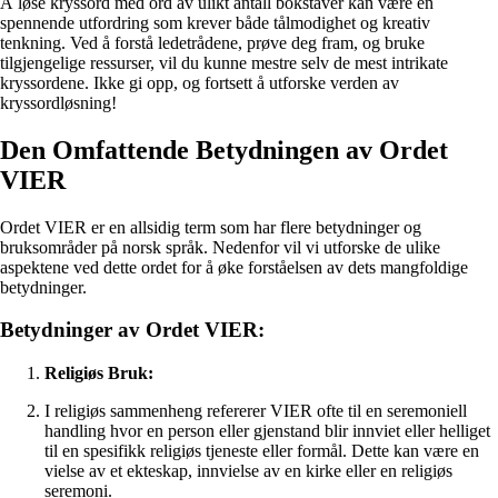
Å løse kryssord med ord av ulikt antall bokstaver kan være en
spennende utfordring som krever både tålmodighet og kreativ
tenkning. Ved å forstå ledetrådene, prøve deg fram, og bruke
tilgjengelige ressurser, vil du kunne mestre selv de mest intrikate
kryssordene. Ikke gi opp, og fortsett å utforske verden av
kryssordløsning!
Den Omfattende Betydningen av Ordet
VIER
Ordet VIER er en allsidig term som har flere betydninger og
bruksområder på norsk språk. Nedenfor vil vi utforske de ulike
aspektene ved dette ordet for å øke forståelsen av dets mangfoldige
betydninger.
Betydninger av Ordet VIER:
Religiøs Bruk:
I religiøs sammenheng refererer VIER ofte til en seremoniell
handling hvor en person eller gjenstand blir innviet eller helliget
til en spesifikk religiøs tjeneste eller formål. Dette kan være en
vielse av et ekteskap, innvielse av en kirke eller en religiøs
seremoni.