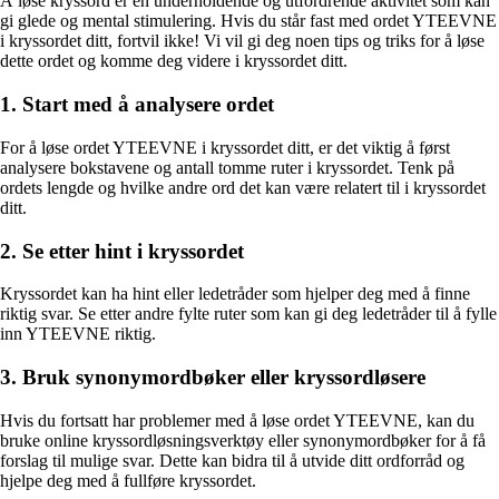
Å løse kryssord er en underholdende og utfordrende aktivitet som kan
gi glede og mental stimulering. Hvis du står fast med ordet YTEEVNE
i kryssordet ditt, fortvil ikke! Vi vil gi deg noen tips og triks for å løse
dette ordet og komme deg videre i kryssordet ditt.
1. Start med å analysere ordet
For å løse ordet YTEEVNE i kryssordet ditt, er det viktig å først
analysere bokstavene og antall tomme ruter i kryssordet. Tenk på
ordets lengde og hvilke andre ord det kan være relatert til i kryssordet
ditt.
2. Se etter hint i kryssordet
Kryssordet kan ha hint eller ledetråder som hjelper deg med å finne
riktig svar. Se etter andre fylte ruter som kan gi deg ledetråder til å fylle
inn YTEEVNE riktig.
3. Bruk synonymordbøker eller kryssordløsere
Hvis du fortsatt har problemer med å løse ordet YTEEVNE, kan du
bruke online kryssordløsningsverktøy eller synonymordbøker for å få
forslag til mulige svar. Dette kan bidra til å utvide ditt ordforråd og
hjelpe deg med å fullføre kryssordet.