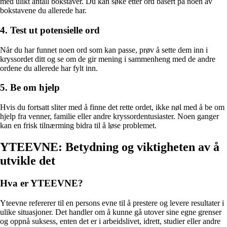
med ulikt antall bokstaver. Du kan søke etter ord basert på noen av
bokstavene du allerede har.
4. Test ut potensielle ord
Når du har funnet noen ord som kan passe, prøv å sette dem inn i
kryssordet ditt og se om de gir mening i sammenheng med de andre
ordene du allerede har fylt inn.
5. Be om hjelp
Hvis du fortsatt sliter med å finne det rette ordet, ikke nøl med å be om
hjelp fra venner, familie eller andre kryssordentusiaster. Noen ganger
kan en frisk tilnærming bidra til å løse problemet.
YTEEVNE: Betydning og viktigheten av å
utvikle det
Hva er YTEEVNE?
Yteevne refererer til en persons evne til å prestere og levere resultater i
ulike situasjoner. Det handler om å kunne gå utover sine egne grenser
og oppnå suksess, enten det er i arbeidslivet, idrett, studier eller andre