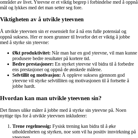
områder av livet. Yteevne er et viktig begrep i forbindelse med å oppnå
mål og lykkes med det man setter seg fore.
Viktigheten av å utvikle yteevnen
Å utvikle yteevnen sin er essensielt for å nå ens fulle potensial og
oppnå suksess. Her er noen grunner til hvorfor det er viktig å jobbe
med å styrke sin yteevne:
Økt produktivitet:
Når man har en god yteevne, vil man kunne
produsere bedre resultater på kortere tid.
Bedre prestasjoner:
En styrket yteevne vil bidra til å forbedre
ens prestasjoner og oppnå de ønskede målene.
Selvtillit og motivasjon:
Å oppleve suksess gjennom god
yteevne vil styrke selvtilliten og motivasjonen til å fortsette å
jobbe hardt.
Hvordan kan man utvikle yteevnen sin?
Det finnes ulike måter å jobbe med å styrke sin yteevne på. Noen
nyttige tips for å utvikle yteevnen inkluderer:
Trene regelmessig:
Fysisk trening kan bidra til å øke
utholdenheten og styrken, noe som vil ha positiv innvirkning på
yteevnen.